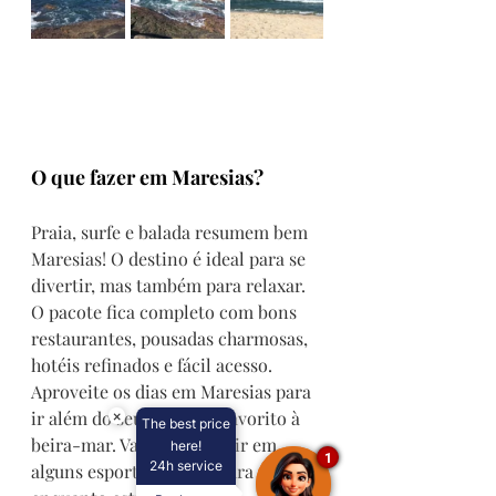
O que fazer em Maresias?
Praia, surfe e balada resumem bem 
Maresias! O destino é ideal para se 
divertir, mas também para relaxar. 
O pacote fica completo com bons 
restaurantes, pousadas charmosas, 
hotéis refinados e fácil acesso.
Aproveite os dias em Maresias para 
ir além do seu quiosque favorito à 
×
The best price
beira-mar. Vale até investir em 
here!
1
24h service
alguns esportes de aventura 