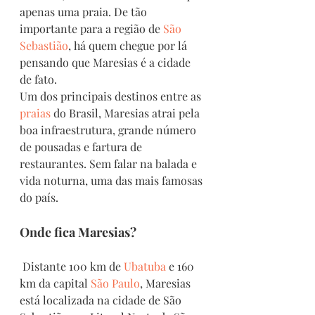
apenas uma praia. De tão 
importante para a região de 
São 
Sebastião
, há quem chegue por lá 
pensando que Maresias é a cidade 
de fato. 
Um dos principais destinos entre as 
praias
 do Brasil, Maresias atrai pela 
boa infraestrutura, grande número 
de pousadas e fartura de 
restaurantes. Sem falar na balada e 
vida noturna, uma das mais famosas 
do país.
Onde fica Maresias?
 Distante 100 km de 
Ubatuba
 e 160 
km da capital 
São Paulo
, Maresias 
está localizada na cidade de São 